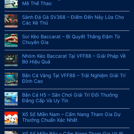
Mê Thể Thao
Sảnh Đá Gà SV368 – Điểm Đến Nảy Lửa Cho
Các Kê Thủ
Soi Kèo Baccarat – Bí Quyết Thắng Đậm Từ
Chuyên Gia
Nhóm Kéo Baccarat Tại VFF88 – Giải Pháp Về
Bờ Hiệu Quả
Bắn Cá Vàng Tại VFF88 – Trải Nghiệm Giải Trí
Đỉnh Cao
Bắn Cá H5 – Sân Chơi Giải Trí Đổi Thưởng
Đẳng Cấp Và Uy Tín
Xổ Số Miền Nam – Cẩm Nang Tham Gia Dự
Thưởng Chuẩn Xác Nhất
Xổ Số Miền Bắc – Cẩm Nang Tham Gia Và Bí