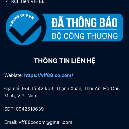
Rút Tiền VFF88
THÔNG TIN LIÊN HỆ
Webiste:
https://vff88.co.com/
Địa chỉ: 9/4 Tổ 42 kp3, Thạnh Xuân, Thới An, Hồ Chí
Minh, Việt Nam
SĐT: 0942518639
Email:
vff88cocom@gmail.com