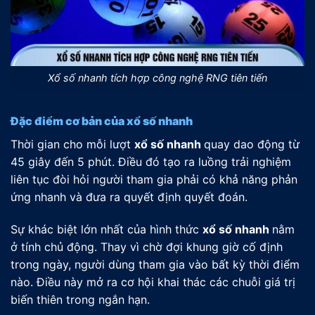
Xổ số nhanh tích hợp công nghệ RNG tiên tiến
Đặc điểm cơ bản của xổ số nhanh
Thời gian cho mỗi lượt
xổ số nhanh
quay dao động từ
45 giây đến 5 phút. Điều đó tạo ra luồng trải nghiệm
liên tục đòi hỏi người tham gia phải có khả năng phản
ứng nhanh và đưa ra quyết định quyết đoán.
Sự khác biệt lớn nhất của hình thức
xổ số nhanh
nằm
ở tính chủ động. Thay vì chờ đợi khung giờ cố định
trong ngày, người dùng tham gia vào bất kỳ thời điểm
nào. Điều này mở ra cơ hội khai thác các chuỗi giá trị
biến thiên trong ngắn hạn.