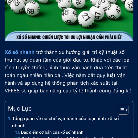
Xổ số nhanh
trở thành xu hướng giải trí kỹ thuật số
thu hút sự quan tâm của giới đầu tư. Khác với các loại
hình truyền thống, hình thức vận hành dựa trên thuật
toán ngẫu nhiên hiện đại. Việc nắm bắt quy luật vận
hành và áp dụng hệ thống phân tích xác suất tại
VFF88 sẽ giúp bạn nâng cao tỷ lệ thành công đáng kể.
Mục Lục
Tổng quan về cơ chế vận hành của loại hình xổ số
nhanh
Đặc điểm cơ bản của xổ số nhanh