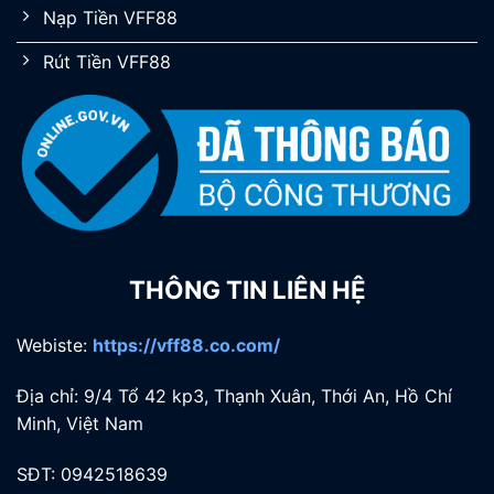
Nạp Tiền VFF88
Rút Tiền VFF88
THÔNG TIN LIÊN HỆ
Webiste:
https://vff88.co.com/
Địa chỉ: 9/4 Tổ 42 kp3, Thạnh Xuân, Thới An, Hồ Chí
Minh, Việt Nam
SĐT: 0942518639