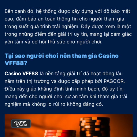
Bên cạnh đó, hệ thống được xây dựng với độ bảo mật
cao, đảm bảo an toàn thông tin cho người tham gia
trong suốt quá trình trải nghiệm. Đây được xem là một
trong những điểm đến giải trí uy tín, mang lại cảm giác
yên tâm và cơ hội thử sức cho người chơi.
Tại sao người chơi nên tham gia Casino
VFF88?
Casino VFF88
là nền tảng giải trí đã hoạt động lâu
năm trên thị trường và được cấp phép bởi PAGCOR.
Điều này giúp khẳng định tính minh bạch, độ uy tín,
mang đến cho người chơi sự an tâm khi tham gia trải
nghiệm mà không lo rủi ro không đáng có.