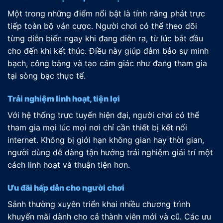
Một trong những điểm nổi bật là tính năng phát trực
tiếp toàn bộ ván cược. Người chơi có thể theo dõi
từng diễn biến ngay khi đang diễn ra, từ lúc bắt đầu
cho đến khi kết thúc. Điều này giúp đảm bảo sự minh
bạch, công bằng và tạo cảm giác như đang tham gia
tại sòng bạc thực tế.
Trải nghiệm linh hoạt, tiện lợi
Với hệ thống trực tuyến hiện đại, người chơi có thể
tham gia mọi lúc mọi nơi chỉ cần thiết bị kết nối
internet. Không bị giới hạn không gian hay thời gian,
người dùng dễ dàng tận hưởng trải nghiệm giải trí một
cách linh hoạt và thuận tiện hơn.
Ưu đãi hấp dẫn cho người chơi
Sảnh thường xuyên triển khai nhiều chương trình
khuyến mãi dành cho cả thành viên mới và cũ. Các ưu