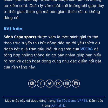
có kiểm soát. Quản lý vốn chặt chẽ không chỉ giúp duy
trì thời gian tham gia mà còn giảm thiểu rủi ro không
đáng có.
Kết luận
Sảnh Sapa sports
được xem là một sảnh giải trí thể
thao trực tuyến thu hút đông đảo người yêu thích dự
đoán kết quả trận đấu. Nội dung trên của
VFF88
đã
tổng hợp những thông tin cơ bản nhằm giúp bạn hiểu
rõ hơn về cách hoạt động cũng như đặc điểm nổi bật
của nền tảng này.
Mục nhập này đã được đăng trong
Tin Tức Game VFF88
. Đánh dấu
trang
permalink
.