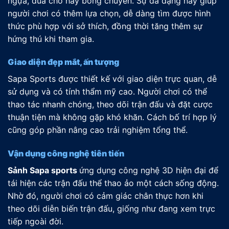
ngựa, đua chó hay bóng chuyền. Sự đa dạng này giúp
người chơi có thêm lựa chọn, dễ dàng tìm được hình
thức phù hợp với sở thích, đồng thời tăng thêm sự
hứng thú khi tham gia.
Giao diện đẹp mắt, ấn tượng
Sapa Sports được thiết kế với giao diện trực quan, dễ
sử dụng và có tính thẩm mỹ cao. Người chơi có thể
thao tác nhanh chóng, theo dõi trận đấu và đặt cược
thuận tiện mà không gặp khó khăn. Cách bố trí hợp lý
cũng góp phần nâng cao trải nghiệm tổng thể.
Vận dụng công nghệ tiên tiến
Sảnh Sapa sports
ứng dụng công nghệ 3D hiện đại để
tái hiện các trận đấu thể thao ảo một cách sống động.
Nhờ đó, người chơi có cảm giác chân thực hơn khi
theo dõi diễn biến trận đấu, giống như đang xem trực
tiếp ngoài đời.