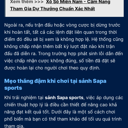
Xem thêm >>>
Xổ Số Miền Nam - Cẩm Nang
Tham Gia Dự Thưởng Chuẩn Xác Nhất
Ngoài ra, nếu trận đấu hoặc vòng cược bị dừng trước
khi hoàn tất, tất cả các lệnh đặt liên quan trong thời
điểm đó đều sẽ bị xem là không hợp lệ. Hệ thống cũng
không chấp nhận thêm bất kỳ lượt đặt nào khi trận
đấu đã diễn ra. Trong trường hợp phát sinh lỗi dẫn đến
việc chấp nhận cược không đúng, số tiền đã đặt sẽ
được hoàn lại cho người chơi theo quy định.
Mẹo thắng đậm khi chơi tại sảnh Sapa
sports
Khi trải nghiệm tại
sảnh Sapa sports
, việc áp dụng các
chiến thuật hợp lý là điều cần thiết để nâng cao khả
năng đạt kết quả tốt. Dưới đây là một số cách chơi
phổ biến mà bạn có thể tham khảo để tối ưu quá trình
tham gia.