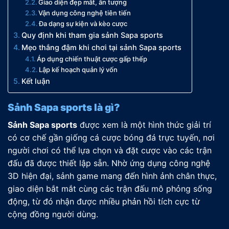
Giao diện đẹp mắt, ấn tượng
Vận dụng công nghệ tiên tiến
Đa dạng sự kiện và kèo cược
Quy định khi tham gia sảnh Sapa sports
Mẹo thắng đậm khi chơi tại sảnh Sapa sports
Áp dụng chiến thuật cược gấp thếp
Lập kế hoạch quản lý vốn
Kết luận
Sảnh Sapa sports là gì?
Sảnh Sapa sports
được xem là một hình thức giải trí
có cơ chế gần giống cá cược bóng đá trực tuyến, nơi
người chơi có thể lựa chọn và đặt cược vào các trận
đấu đã được thiết lập sẵn. Nhờ ứng dụng công nghệ
3D hiện đại, sảnh game mang đến hình ảnh chân thực,
giao diện bắt mắt cùng các trận đấu mô phỏng sống
động, từ đó nhận được nhiều phản hồi tích cực từ
cộng đồng người dùng.