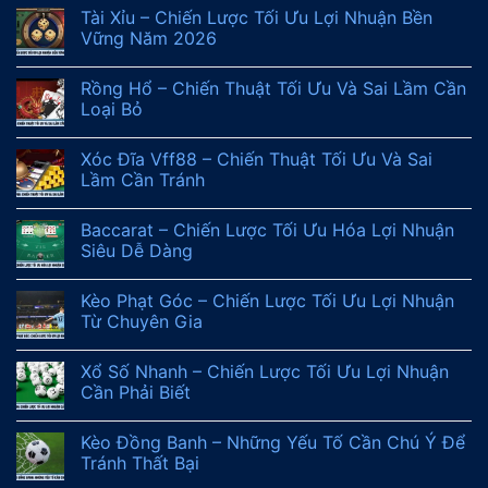
Tài Xỉu – Chiến Lược Tối Ưu Lợi Nhuận Bền
Vững Năm 2026
Rồng Hổ – Chiến Thuật Tối Ưu Và Sai Lầm Cần
Loại Bỏ
Xóc Đĩa Vff88 – Chiến Thuật Tối Ưu Và Sai
Lầm Cần Tránh
Baccarat – Chiến Lược Tối Ưu Hóa Lợi Nhuận
Siêu Dễ Dàng
Kèo Phạt Góc – Chiến Lược Tối Ưu Lợi Nhuận
Từ Chuyên Gia
Xổ Số Nhanh – Chiến Lược Tối Ưu Lợi Nhuận
Cần Phải Biết
Kèo Đồng Banh – Những Yếu Tố Cần Chú Ý Để
Tránh Thất Bại