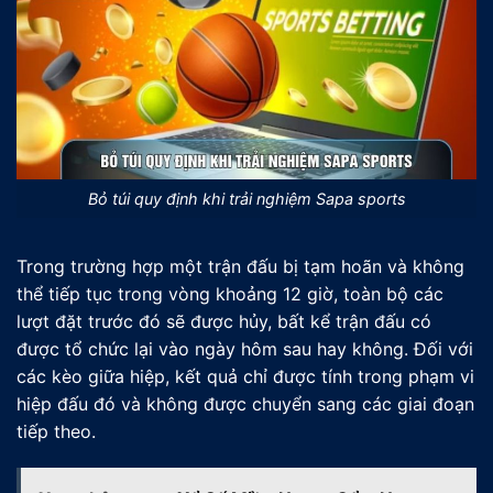
Bỏ túi quy định khi trải nghiệm Sapa sports
Trong trường hợp một trận đấu bị tạm hoãn và không
thể tiếp tục trong vòng khoảng 12 giờ, toàn bộ các
lượt đặt trước đó sẽ được hủy, bất kể trận đấu có
được tổ chức lại vào ngày hôm sau hay không. Đối với
các kèo giữa hiệp, kết quả chỉ được tính trong phạm vi
hiệp đấu đó và không được chuyển sang các giai đoạn
tiếp theo.