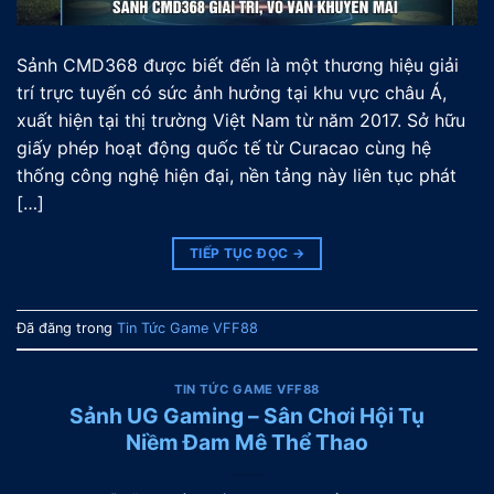
Sảnh CMD368 được biết đến là một thương hiệu giải
trí trực tuyến có sức ảnh hưởng tại khu vực châu Á,
xuất hiện tại thị trường Việt Nam từ năm 2017. Sở hữu
giấy phép hoạt động quốc tế từ Curacao cùng hệ
thống công nghệ hiện đại, nền tảng này liên tục phát
[…]
TIẾP TỤC ĐỌC
→
Đã đăng trong
Tin Tức Game VFF88
TIN TỨC GAME VFF88
Sảnh UG Gaming – Sân Chơi Hội Tụ
Niềm Đam Mê Thể Thao