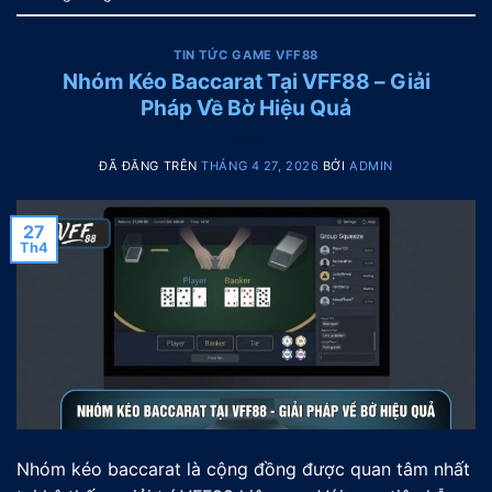
TIN TỨC GAME VFF88
Nhóm Kéo Baccarat Tại VFF88 – Giải
Pháp Về Bờ Hiệu Quả
ĐÃ ĐĂNG TRÊN
THÁNG 4 27, 2026
BỞI
ADMIN
27
Th4
Nhóm kéo baccarat là cộng đồng được quan tâm nhất