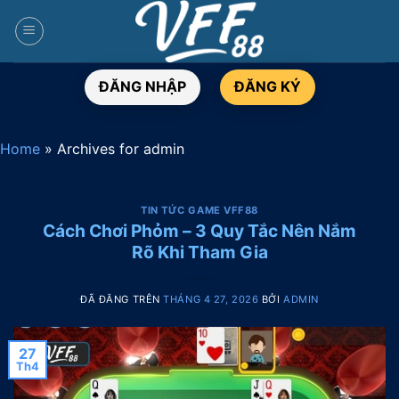
Chuyển
đến
nội
dung
ĐĂNG NHẬP
ĐĂNG KÝ
Home
»
Archives for admin
TIN TỨC GAME VFF88
Cách Chơi Phỏm – 3 Quy Tắc Nên Nắm
Rõ Khi Tham Gia
ĐÃ ĐĂNG TRÊN
THÁNG 4 27, 2026
BỞI
ADMIN
27
Th4