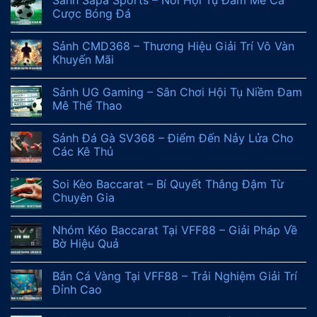
Sảnh Sapa Sports – Nơi Hội Tụ Đam Mê Cá
Cược Bóng Đá
Sảnh CMD368 – Thương Hiệu Giải Trí Vô Vàn
Khuyến Mãi
Sảnh UG Gaming – Sân Chơi Hội Tụ Niềm Đam
Mê Thể Thao
Sảnh Đá Gà SV368 – Điểm Đến Nảy Lửa Cho
Các Kê Thủ
Soi Kèo Baccarat – Bí Quyết Thắng Đậm Từ
Chuyên Gia
Nhóm Kéo Baccarat Tại VFF88 – Giải Pháp Về
Bờ Hiệu Quả
Bắn Cá Vàng Tại VFF88 – Trải Nghiệm Giải Trí
Đỉnh Cao