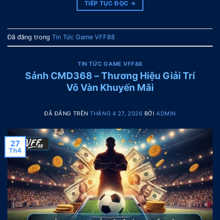
TIẾP TỤC ĐỌC
→
Đã đăng trong
Tin Tức Game VFF88
TIN TỨC GAME VFF88
Sảnh CMD368 – Thương Hiệu Giải Trí
Vô Vàn Khuyến Mãi
ĐÃ ĐĂNG TRÊN
THÁNG 4 27, 2026
BỞI
ADMIN
27
Th4