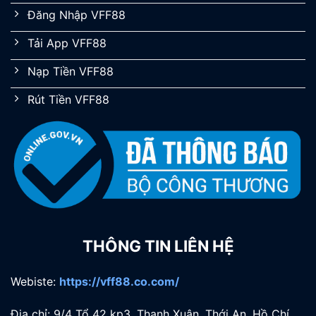
Đăng Nhập VFF88
Tải App VFF88
Nạp Tiền VFF88
Rút Tiền VFF88
THÔNG TIN LIÊN HỆ
Webiste:
https://vff88.co.com/
Địa chỉ: 9/4 Tổ 42 kp3, Thạnh Xuân, Thới An, Hồ Chí