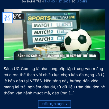
ĐÃ ĐĂNG TRÊN
THÁNG 4 27, 2026
BỞI
ADMIN
27
Th4
Sảnh UG Gaming là nhà cung cấp tập trung vào mảng
cá cược thể thao với nhiều lựa chọn kèo đa dạng và tỷ
lệ hấp dẫn tại VFF88. Nền tảng này hướng đến việc
mang lại trải nghiệm đầy đủ, từ dữ liệu trận đấu đến hệ
thống vận hành mượt mà, đáp ứng […]
TIẾP TỤC ĐỌC
→