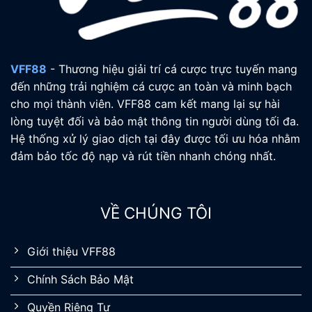
VFF88
- Thương hiệu giải trí cá cược trực tuyến mang
đến những trải nghiệm cá cược an toàn và minh bạch
cho mọi thành viên. VFF88 cam kết mang lại sự hài
lòng tuyệt đối và bảo mật thông tin người dùng tối đa.
Hệ thống xử lý giao dịch tại đây được tối ưu hóa nhằm
đảm bảo tốc độ nạp và rút tiền nhanh chóng nhất.
VỀ CHÚNG TÔI
Giới thiệu VFF88
Chính Sách Bảo Mật
Quyền Riêng Tư