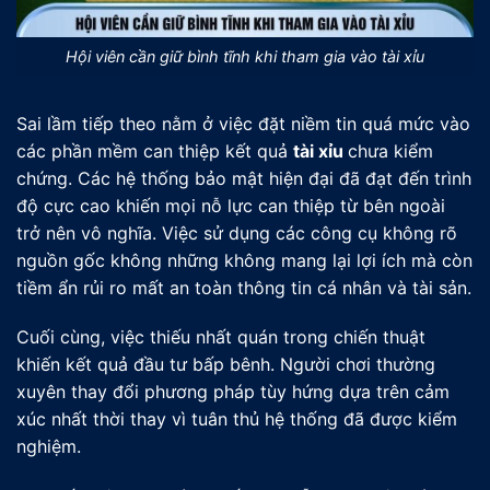
Hội viên cần giữ bình tĩnh khi tham gia vào tài xỉu
Sai lầm tiếp theo nằm ở việc đặt niềm tin quá mức vào
các phần mềm can thiệp kết quả
tài xỉu
chưa kiểm
chứng. Các hệ thống bảo mật hiện đại đã đạt đến trình
độ cực cao khiến mọi nỗ lực can thiệp từ bên ngoài
trở nên vô nghĩa. Việc sử dụng các công cụ không rõ
nguồn gốc không những không mang lại lợi ích mà còn
tiềm ẩn rủi ro mất an toàn thông tin cá nhân và tài sản.
Cuối cùng, việc thiếu nhất quán trong chiến thuật
khiến kết quả đầu tư bấp bênh. Người chơi thường
xuyên thay đổi phương pháp tùy hứng dựa trên cảm
xúc nhất thời thay vì tuân thủ hệ thống đã được kiểm
nghiệm.