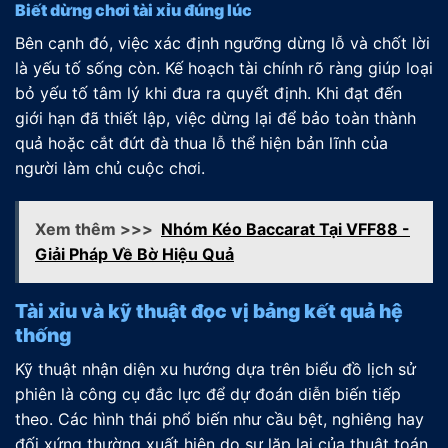
Biết dừng chơi tài xỉu đúng lúc
Bên cạnh đó, việc xác định ngưỡng dừng lỗ và chốt lời
là yếu tố sống còn. Kế hoạch tài chính rõ ràng giúp loại
bỏ yếu tố tâm lý khi đưa ra quyết định. Khi đạt đến
giới hạn đã thiết lập, việc dừng lại để bảo toàn thành
quả hoặc cắt đứt đà thua lỗ thể hiện bản lĩnh của
người làm chủ cuộc chơi.
Xem thêm >>>
Nhóm Kéo Baccarat Tại VFF88 -
Giải Pháp Về Bờ Hiệu Quả
Tài xỉu và kỹ thuật đọc vị bảng kết quả hệ
thống
Kỹ thuật nhận diện xu hướng dựa trên biểu đồ lịch sử
phiên là công cụ đắc lực để dự đoán diễn biến tiếp
theo. Các hình thái phổ biến như cầu bệt, nghiêng hay
đối xứng thường xuất hiện do sự lặp lại của thuật toán