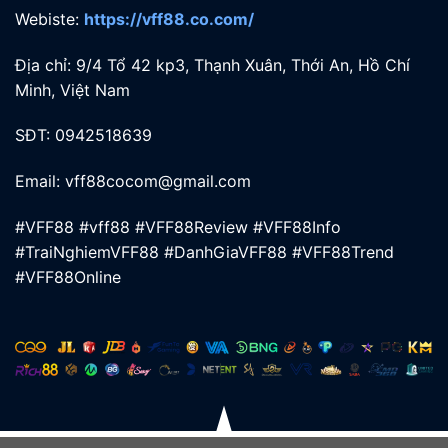
Webiste:
https://vff88.co.com/
Địa chỉ: 9/4 Tổ 42 kp3, Thạnh Xuân, Thới An, Hồ Chí
Minh, Việt Nam
SĐT: 0942518639
Email:
vff88cocom@gmail.com
#VFF88 #vff88 #VFF88Review #VFF88Info
#TraiNghiemVFF88 #DanhGiaVFF88 #VFF88Trend
#VFF88Online