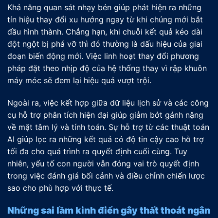
Khả năng quan sát nhạy bén giúp phát hiện ra những
tín hiệu thay đổi xu hướng ngay từ khi chúng mới bắt
đầu hình thành. Chẳng hạn, khi chuỗi kết quả kéo dài
đột ngột bị phá vỡ thì đó thường là dấu hiệu của giai
đoạn biến động mới. Việc linh hoạt thay đổi phương
pháp đặt theo nhịp độ của hệ thống thay vì rập khuôn
máy móc sẽ đem lại hiệu quả vượt trội.
Ngoài ra, việc kết hợp giữa dữ liệu lịch sử và các công
cụ hỗ trợ phân tích hiện đại giúp giảm bớt gánh nặng
về mặt tâm lý và tính toán. Sự hỗ trợ từ các thuật toán
AI giúp lọc ra những kết quả có độ tin cậy cao hỗ trợ
tối đa cho quá trình ra quyết định cuối cùng. Tuy
nhiên, yếu tố con người vẫn đóng vai trò quyết định
trong việc đánh giá bối cảnh và điều chỉnh chiến lược
sao cho phù hợp với thực tế.
Những sai lầm kinh điển gây thất thoát ngân