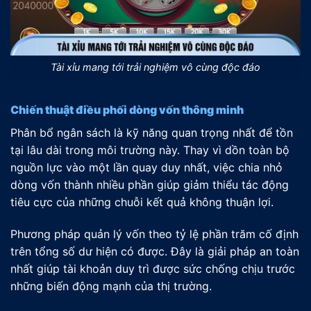
Tài xỉu mang tới trải nghiệm vô cùng độc đáo
Chiến thuật điều phối dòng vốn thông minh
Phân bổ ngân sách là kỹ năng quan trọng nhất để tồn
tại lâu dài trong môi trường này. Thay vì dồn toàn bộ
nguồn lực vào một lần quay duy nhất, việc chia nhỏ
dòng vốn thành nhiều phần giúp giảm thiểu tác động
tiêu cực của những chuỗi kết quả không thuận lợi.
Phương pháp quản lý vốn theo tỷ lệ phần trăm cố định
trên tổng số dư hiện có được. Đây là giải pháp an toàn
nhất giúp tài khoản duy trì được sức chống chịu trước
những biến động mạnh của thị trường.