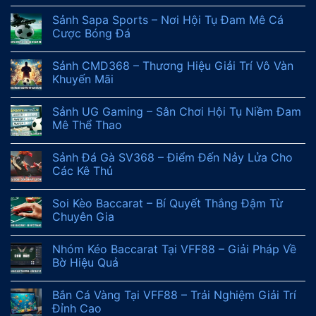
Sảnh Sapa Sports – Nơi Hội Tụ Đam Mê Cá
Cược Bóng Đá
Sảnh CMD368 – Thương Hiệu Giải Trí Vô Vàn
Khuyến Mãi
Sảnh UG Gaming – Sân Chơi Hội Tụ Niềm Đam
Mê Thể Thao
Sảnh Đá Gà SV368 – Điểm Đến Nảy Lửa Cho
Các Kê Thủ
Soi Kèo Baccarat – Bí Quyết Thắng Đậm Từ
Chuyên Gia
Nhóm Kéo Baccarat Tại VFF88 – Giải Pháp Về
Bờ Hiệu Quả
Bắn Cá Vàng Tại VFF88 – Trải Nghiệm Giải Trí
Đỉnh Cao