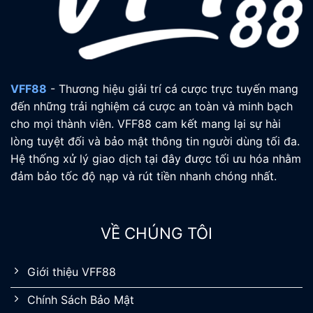
VFF88
- Thương hiệu giải trí cá cược trực tuyến mang
đến những trải nghiệm cá cược an toàn và minh bạch
cho mọi thành viên. VFF88 cam kết mang lại sự hài
lòng tuyệt đối và bảo mật thông tin người dùng tối đa.
Hệ thống xử lý giao dịch tại đây được tối ưu hóa nhằm
đảm bảo tốc độ nạp và rút tiền nhanh chóng nhất.
VỀ CHÚNG TÔI
Giới thiệu VFF88
Chính Sách Bảo Mật