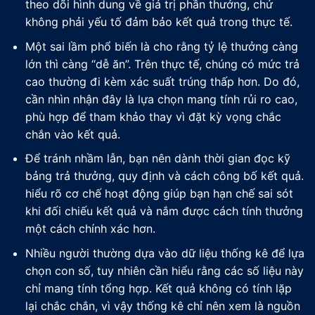
theo dõi hình dung về giá trị phần thưởng, chứ
không phải yếu tố đảm bảo kết quả trong thực tế.
Một sai lầm phổ biến là cho rằng tỷ lệ thưởng càng
lớn thì càng “dễ ăn”. Trên thực tế, chúng có mức trả
cao thường đi kèm xác suất trúng thấp hơn. Do đó,
cần nhìn nhận đây là lựa chọn mang tính rủi ro cao,
phù hợp để tham khảo thay vì đặt kỳ vọng chắc
chắn vào kết quả.
Để tránh nhầm lẫn, bạn nên dành thời gian đọc kỹ
bảng trả thưởng, quy định và cách công bố kết quả.
hiểu rõ cơ chế hoạt động giúp bạn hạn chế sai sót
khi đối chiếu kết quả và nắm được cách tính thưởng
một cách chính xác hơn.
Nhiều người thường dựa vào dữ liệu thống kê để lựa
chọn con số, tuy nhiên cần hiểu rằng các số liệu này
chỉ mang tính tổng hợp. Kết quả không có tính lặp
lại chắc chắn, vì vậy thống kê chỉ nên xem là nguồn