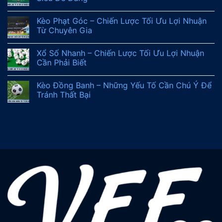
Kèo Phạt Góc – Chiến Lược Tối Ưu Lợi Nhuận
Từ Chuyên Gia
Xổ Số Nhanh – Chiến Lược Tối Ưu Lợi Nhuận
Cần Phải Biết
Kèo Đồng Banh – Những Yếu Tố Cần Chú Ý Để
Tránh Thất Bại