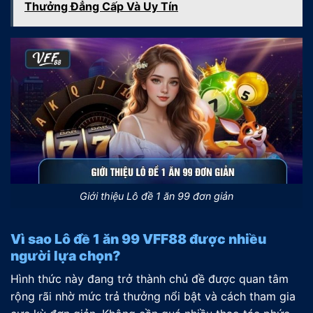
Thưởng Đẳng Cấp Và Uy Tín
Giới thiệu Lô đề 1 ăn 99 đơn giản
Vì sao Lô đề 1 ăn 99 VFF88 được nhiều
người lựa chọn?
Hình thức này đang trở thành chủ đề được quan tâm
rộng rãi nhờ mức trả thưởng nổi bật và cách tham gia