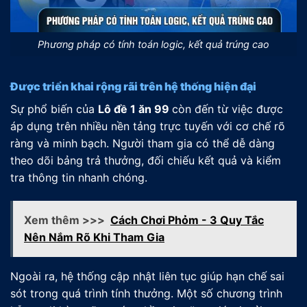
Phương pháp có tính toán logic, kết quả trúng cao
Được triển khai rộng rãi trên hệ thống hiện đại
Sự phổ biến của
Lô đề 1 ăn 99
còn đến từ việc được
áp dụng trên nhiều nền tảng trực tuyến với cơ chế rõ
ràng và minh bạch. Người tham gia có thể dễ dàng
theo dõi bảng trả thưởng, đối chiếu kết quả và kiểm
tra thông tin nhanh chóng.
Xem thêm >>>
Cách Chơi Phỏm - 3 Quy Tắc
Nên Nắm Rõ Khi Tham Gia
Ngoài ra, hệ thống cập nhật liên tục giúp hạn chế sai
sót trong quá trình tính thưởng. Một số chương trình