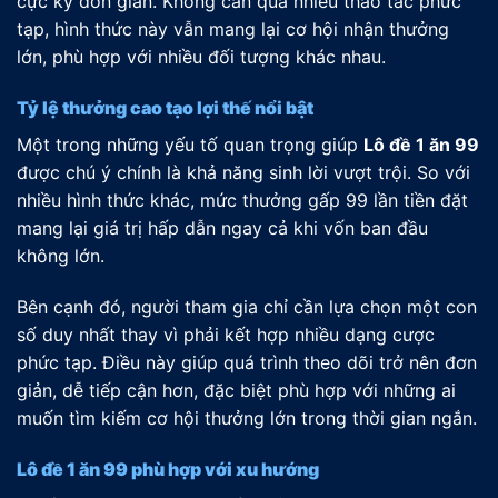
cực kỳ đơn giản. Không cần quá nhiều thao tác phức
tạp, hình thức này vẫn mang lại cơ hội nhận thưởng
lớn, phù hợp với nhiều đối tượng khác nhau.
Tỷ lệ thưởng cao tạo lợi thế nổi bật
Một trong những yếu tố quan trọng giúp
Lô đề 1 ăn 99
được chú ý chính là khả năng sinh lời vượt trội. So với
nhiều hình thức khác, mức thưởng gấp 99 lần tiền đặt
mang lại giá trị hấp dẫn ngay cả khi vốn ban đầu
không lớn.
Bên cạnh đó, người tham gia chỉ cần lựa chọn một con
số duy nhất thay vì phải kết hợp nhiều dạng cược
phức tạp. Điều này giúp quá trình theo dõi trở nên đơn
giản, dễ tiếp cận hơn, đặc biệt phù hợp với những ai
muốn tìm kiếm cơ hội thưởng lớn trong thời gian ngắn.
Lô đề 1 ăn 99 phù hợp với xu hướng