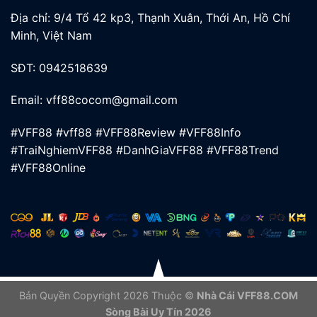
Địa chỉ: 9/4 Tổ 42 kp3, Thạnh Xuân, Thới An, Hồ Chí
Minh, Việt Nam
SĐT: 0942518639
Email:
vff88cocom@gmail.com
#VFF88 #vff88 #VFF88Review #VFF88Info
#TraiNghiemVFF88 #DanhGiaVFF88 #VFF88Trend
#VFF88Online
Bản Quyền Copyright 2026 Thuộc ©
Nhà Cái VFF88.COM
Sòng Bài Uy Tín 2026