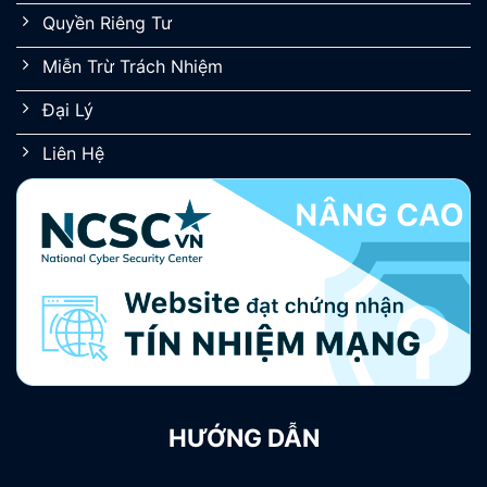
Quyền Riêng Tư
Miễn Trừ Trách Nhiệm
Đại Lý
Liên Hệ
HƯỚNG DẪN