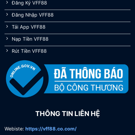
Đăng Ký VFF88
Đăng Nhập VFF88
Tải App VFF88
Nạp Tiền VFF88
Rút Tiền VFF88
THÔNG TIN LIÊN HỆ
Webiste:
https://vff88.co.com/